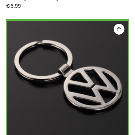
€
5.99