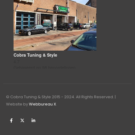
Cobra Tuning & Style
4.7
Gebaseerd op 98 beoordelingen
powered by
G
o
o
g
l
e
beoordeel ons op
© Cobra Tuning & Style 2015 - 2024. All Rights Reserved. |
Website by
Webbureau X
.