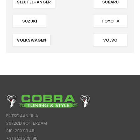
SLEUTELHANGER
SUBARU
SUZUKI
TOYOTA
VOLKSWAGEN
VOLVO
PUTSELAAN 111-A
3072CD ROTTERDAM
010-290 99 48
+31 6 26 376 190