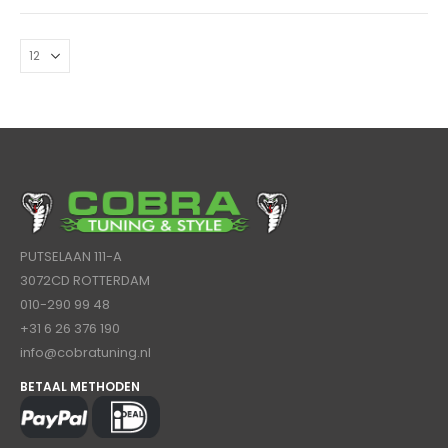
PUTSELAAN 111-A
3072CD ROTTERDAM
010-290 99 48
+31 6 26 376 190
info@cobratuning.nl
BETAAL METHODEN