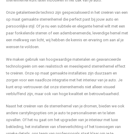
sterrenhemel kunt laten inbouwen in het dak van je auto.
Onze getalenteerde technici zijn gespecialiseerd in het creëren van een
op maat gemaakte sterrenhemel die perfect past bij jouw auto en
persoonlijke stijl. Of je nu een subtiele en elegante hemel wilt met een
paar fonkelende sterren of een adembenemende, levendige hemel met
een melkweg van licht, wij hebben de kennis en ervaring om aan al je
wensen te voldoen.
We maken gebruik van hoogwaardige materialen en geavanceerde
technologieën om een realistisch en meeslepend sterrenhemel effect
te creëren. Onze op maat gemaakte installaties zijn duurzaam en
zorgen voor een naadloze integratie met het interieur van je auto. Je
kunt erop vertrouwen dat onze sterrenhemels niet alleen visueel
verbluffend zijn, maar ook van hoge kwaliteit en betrouwbaarheid.
Naast het creëren van de sterrenhemel van je dromen, bieden we ook
andere carstylingopties om je auto te personaliseren en te laten
opvallen. Of het nu gaat om het upgraden van je interieur met luxe
bekleding, het installeren van sfeerverlichting of het toevoegen van
unieke details, ons team van professionals staat klaar om je te