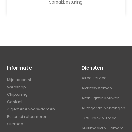
Spraakbesturing
Informatie
Diensten
Airco service
Mijn account
Webshop
Alarmsystemen
Chiptuning
Ambilight inbouwen
Contact
Autogordel vervangen
Algemene voorwaarden
Ruilen of retourneren
GPS Track & Trace
Sitemap
Multimedia & Camera