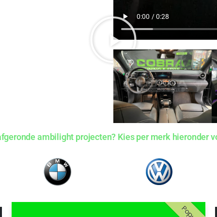
fgeronde ambilight projecten? Kies per merk hieronder v
Popular