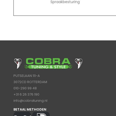
Spraakbesturing
PUTSELAAN 111-A
3072CD ROTTERDAM
010-290 99 48
+31 6 26 376 190
info@cobratuning.nl
BETAAL METHODEN