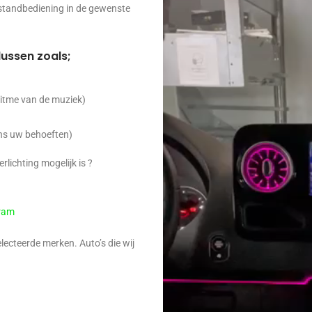
afstandbediening in de gewenste
ussen zoals;
itme van de muziek)
ens uw behoeften)
rlichting mogelijk is ?
gram
electeerde merken. Auto’s die wij