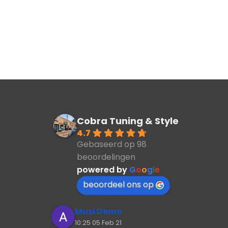
Cobra Tuning & Style
4.7
Gebaseerd op 98
beoordelingen
powered by
G
o
o
g
l
e
beoordeel ons op
Musi Demo
10:25 05 Feb 21