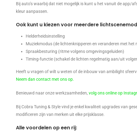
Bij auto’s waarbij dat niet mogelijk is kunt u het vanuit de app/
kleur aanpassen.
Ook kunt u kiezen voor meerdere lichtscenemod
Helderheidsinstelling
Muziekmodus (de lichtenknipperen en veranderen met het r
Spraakbesturing (ritme volgens omgevingsgeluiden)
Timing-functie (schakel de lichten regelmatig aan/uit volg
Heeft u vragen of wilt u weten of de inbouw van ambilight sfeerve
Neem dan contact met ons op.
Benieuwd naar onze werkzaamheden,
volg ons online op Insta
Bij Cobra Tuning & Style vind je enkel kwaliteit upgrades van ges
modificeren zijn van merken uit elke prijsklasse.
Alle voordelen op een rij: