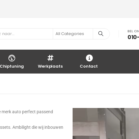
BEL O
010
Chiptuning
Werkplaats
Contact
re merk auto perfect passend
sets. Ambilight die wij inbouwen