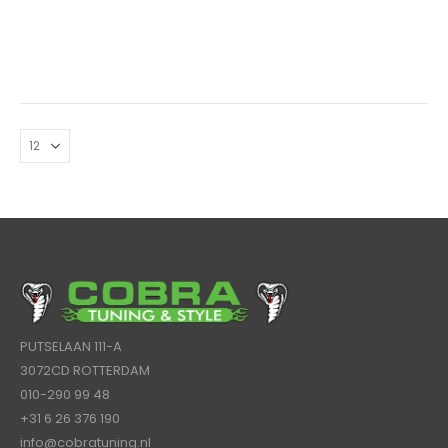
PUTSELAAN 111-A
3072CD ROTTERDAM
010-290 99 48
+31 6 26 376 190
info@cobratuning.nl