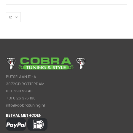
PUTSELAAN 111-A
3072CD ROTTERDAM
010-290 99 48
+31 6 26 376 190
info@cobratuning.nl
BETAAL METHODEN