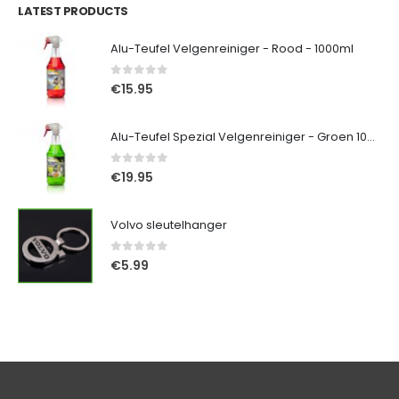
LATEST PRODUCTS
Alu-Teufel Velgenreiniger - Rood - 1000ml
0
out of 5
€
15.95
Alu-Teufel Spezial Velgenreiniger - Groen 1000ml
0
out of 5
€
19.95
Volvo sleutelhanger
0
out of 5
€
5.99