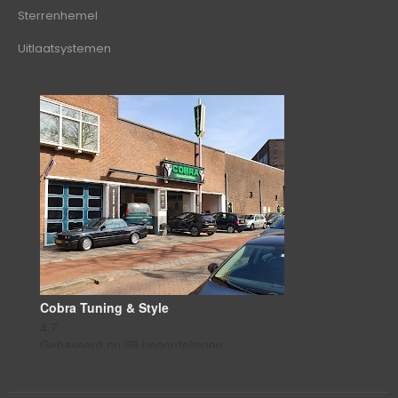
Sterrenhemel
Uitlaatsystemen
Cobra Tuning & Style
4.7
Gebaseerd op 98 beoordelingen
powered by
G
o
o
g
l
e