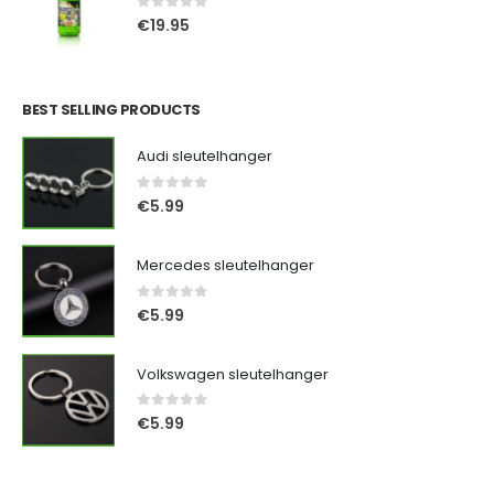
0
out of 5
€
19.95
BEST SELLING PRODUCTS
Audi sleutelhanger
0
out of 5
€
5.99
Mercedes sleutelhanger
0
out of 5
€
5.99
Volkswagen sleutelhanger
0
out of 5
€
5.99