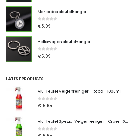
Mercedes sleutelhanger
0
out of 5
€
5.99
Volkswagen sleutelhanger
0
out of 5
€
5.99
LATEST PRODUCTS
Alu-Teufel Velgenreiniger - Rood - 1000ml
0
out of 5
€
15.95
Alu-Teufel Spezial Velgenreiniger - Groen 1000ml
0
out of 5
€
19.95