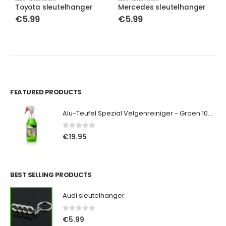
Toyota sleutelhanger
Mercedes sleutelhanger
M
€
5.99
€
5.99
FEATURED PRODUCTS
Alu-Teufel Spezial Velgenreiniger - Groen 1000ml
0
out of 5
€
19.95
BEST SELLING PRODUCTS
Audi sleutelhanger
0
out of 5
€
5.99