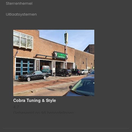
Sterrenhemel
Uitlaatsystemen
Cobra Tuning & Style
4.7
Gebaseerd op 98 beoordelingen
powered by
G
o
o
g
l
e
beoordeel ons op