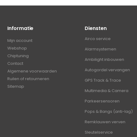
Informatie
Diensten
Airco service
Mijn account
Webshop
Alarmsystemen
Chiptuning
Ambilight inbouwen
Contact
Autogordel vervangen
Algemene voorwaarden
Ruilen of retourneren
GPS Track & Trace
Sitemap
Multimedia & Camera
Parkeersensoren
Pops & Bangs (anti-lag)
Remklauwen verven
Sleutelservice