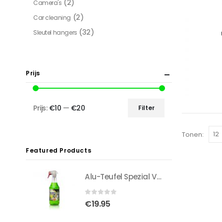
(2)
Camera's
(2)
Car cleaning
(32)
Sleutel hangers
Prijs
Prijs:
€10
—
€20
Filter
Min.
Max.
prijs
prijs
Tonen:
Featured Products
Alu-Teufel Spezial Velgenreiniger - Groen 1000ml
0
out of 5
€
19.95