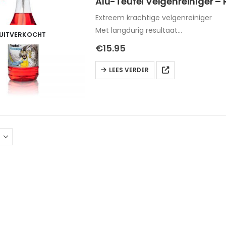
Alu-Teufel Velgenreiniger –
Extreem krachtige velgenreiniger
Met langdurig resultaat
UITVERKOCHT
Geeft een moleculaire beschermlaa
€
15.95
LEES VERDER