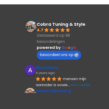
Cobra Tuning & Style
4.7
Gebaseerd op 98
beoordelingen
powered by
G
o
o
g
l
e
beoordeel ons op
Musi Demo
6 years ago
mensen mijn 
aanrader is sowie
... 
lees verder
robert rijkenberg
6 years ago
Ambilight laten 
inbouwen in e
... 
lees verder