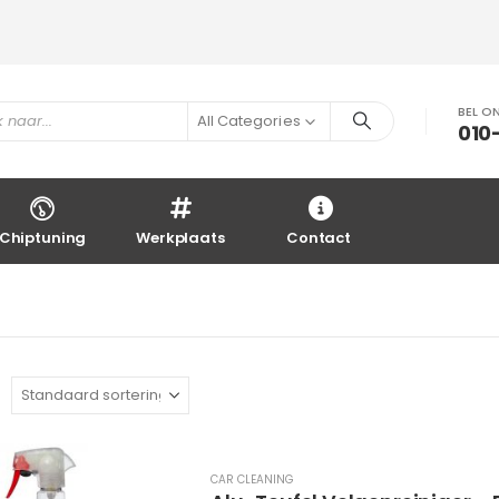
BEL O
All Categories
010
Chiptuning
Werkplaats
Contact
CAR CLEANING