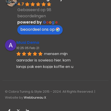
4.7
Gebaseerd op 98
beoordelingen
powered by
G
o
o
g
l
e
beoordeel ons op
Musi Demo
10:25 05 Feb 21
mensen mijn 
aanrader is sowieso hier. kom 
langs pak een kopje koffie en u 
wordt heel vriendelijk geholpen
robert rijkenberg
12:04 27 Jan 21
Ambilight laten 
© Cobra Tuning & Style 2015 - 2024. All Rights Reserved. |
inbouwen in een tesla 
Website by
Webbureau X
.
performance. "'wat een 
vakmensen''