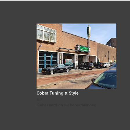
Cobra Tuning & Style
4.7
Gebaseerd op 98 beoordelingen
powered by
G
o
o
g
l
e
beoordeel ons op