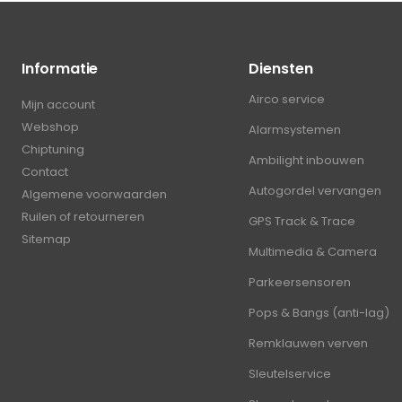
Informatie
Diensten
Airco service
Mijn account
Webshop
Alarmsystemen
Chiptuning
Ambilight inbouwen
Contact
Autogordel vervangen
Algemene voorwaarden
Ruilen of retourneren
GPS Track & Trace
Sitemap
Multimedia & Camera
Parkeersensoren
Pops & Bangs (anti-lag)
Remklauwen verven
Sleutelservice