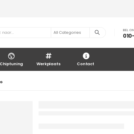
BEL O
010
Chiptuning
Werkplaats
Contact
NG