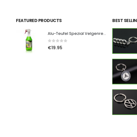
FEATURED PRODUCTS
BEST SELL
Alu-Teufel Spezial Velgenreiniger - Groen 1000ml
0
out of 5
€
19.95