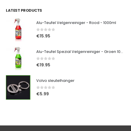
LATEST PRODUCTS
Alu-Teufel Velgenreiniger - Rood - 1000ml
0
out of 5
€
15.95
Alu-Teufel Spezial Velgenreiniger - Groen 1000ml
0
out of 5
€
19.95
Volvo sleutelhanger
0
out of 5
€
5.99