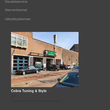
Sleutelservice
Sterrenhemel
Uitlaatsystemen
Cobra Tuning & Style
4.7
Gebaseerd op 98 beoordelingen
powered by
G
o
o
g
l
e