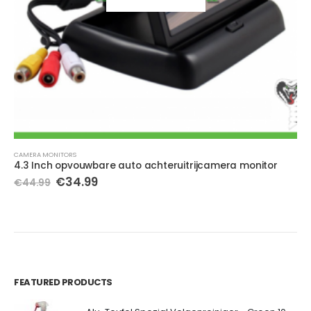
CAMERA MONITORS
4.3 Inch opvouwbare auto achteruitrijcamera monitor
Oorspronkelijke
Huidige
€
34.99
€
44.99
prijs
prijs
was:
is:
€44.99.
€34.99.
FEATURED PRODUCTS